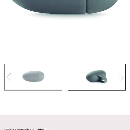
Codice articolo: D-218006