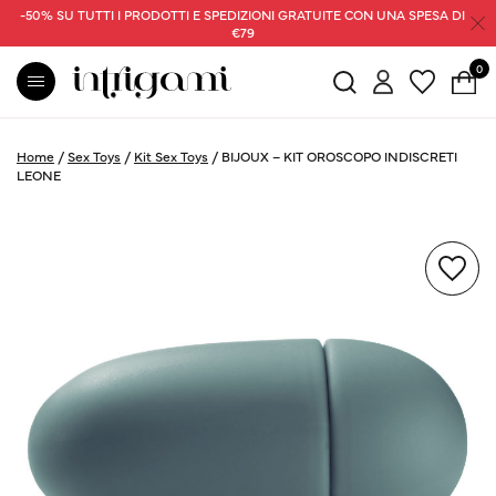
-50% SU TUTTI I PRODOTTI E SPEDIZIONI GRATUITE CON UNA SPESA DI
€79
0
Home
/
Sex Toys
/
Kit Sex Toys
/
BIJOUX – KIT OROSCOPO INDISCRETI
LEONE