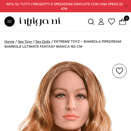
-50% SU TUTTI I PRODOTTI E SPEDIZIONI GRATUITE CON UNA SPESA DI
€79
0
Home
/
Sex Toys
/
Sex Dolls
/
EXTREME TOYZ – BAMBOLA PIPEDREAM
BAMBOLE ULTIMATE FANTASY BIANCA 163 CM