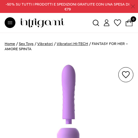
-50% SU TUTTI I PRODOTTI E SPEDIZIONI GRATUITE CON UNA SPESA DI
€79
0
Home
/
Sex Toys
/
Vibratori
/
Vibratori HI-TECH
/
FANTASY FOR HER –
AMORE SPINTA