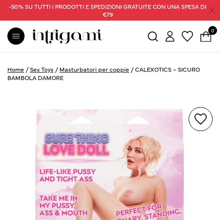
-50% SU TUTTI I PRODOTTI E SPEDIZIONI GRATUITE CON UNA SPESA DI
€79
0
Home
/
Sex Toys
/
Masturbatori per coppie
/
CALEXOTICS – SICURO
BAMBOLA DAMORE