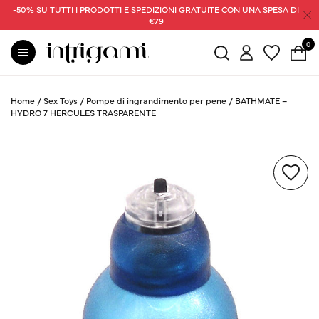
-50% SU TUTTI I PRODOTTI E SPEDIZIONI GRATUITE CON UNA SPESA DI
€79
0
Home
/
Sex Toys
/
Pompe di ingrandimento per pene
/
BATHMATE –
HYDRO 7 HERCULES TRASPARENTE