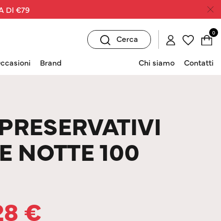
A DI €79
0
Cerca
ccasioni
Brand
Chi siamo
Contatti
 PRESERVATIVI
E NOTTE 100
28
€