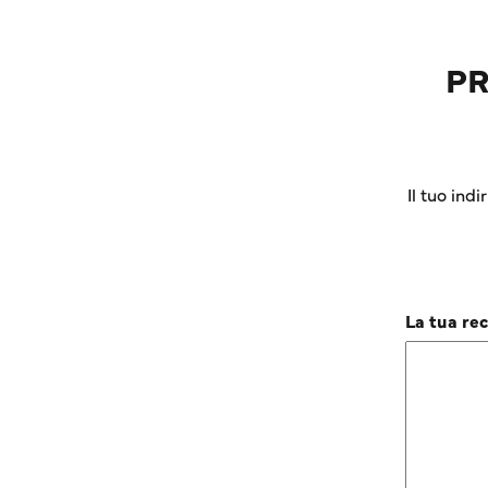
PR
Il tuo ind
La tua re