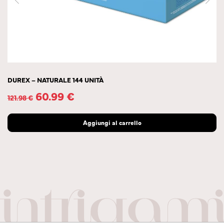
DUREX – NATURALE 144 UNITÀ
60.99
€
121.98
€
Aggiungi al carrello