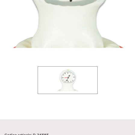
Codice articolo: D-243165