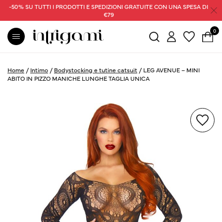
-50% SU TUTTI I PRODOTTI E SPEDIZIONI GRATUITE CON UNA SPESA DI
€79
0
Home
/
Intimo
/
Bodystocking e tutine catsuit
/
LEG AVENUE – MINI
ABITO IN PIZZO MANICHE LUNGHE TAGLIA UNICA