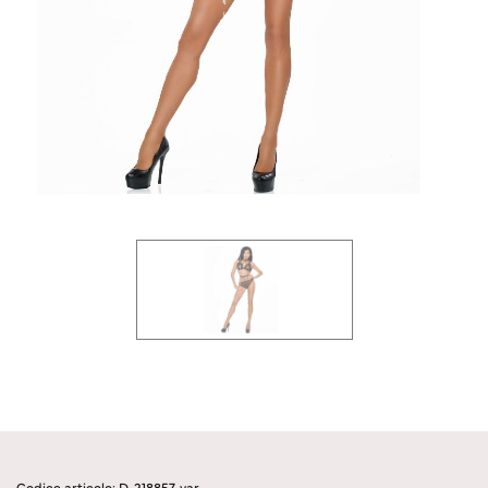
Codice articolo: D-218857-var