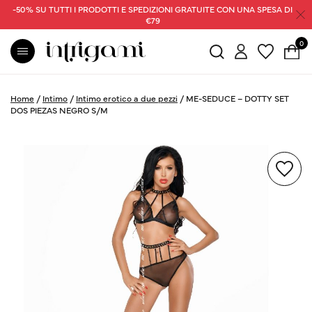
-50% SU TUTTI I PRODOTTI E SPEDIZIONI GRATUITE CON UNA SPESA DI
€79
0
Home
/
Intimo
/
Intimo erotico a due pezzi
/
ME-SEDUCE – DOTTY SET
DOS PIEZAS NEGRO S/M