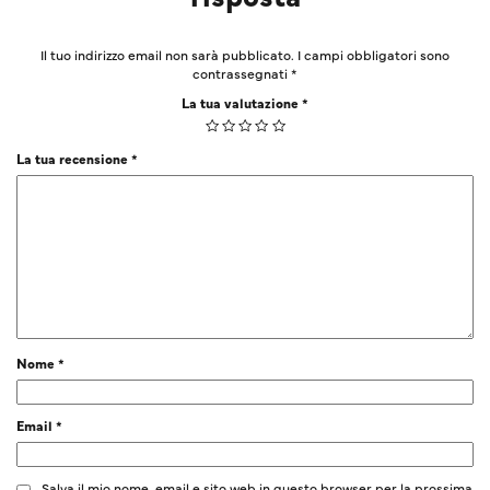
Il tuo indirizzo email non sarà pubblicato.
I campi obbligatori sono
contrassegnati
*
La tua valutazione
*
La tua recensione
*
Nome
*
Email
*
Salva il mio nome, email e sito web in questo browser per la prossima