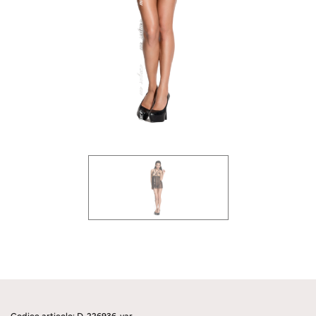
Codice articolo: D-226936-var