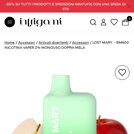
-50% SU TUTTI I PRODOTTI E SPEDIZIONI GRATUITE CON UNA SPESA DI
€79
0
Home
/
Accessori
/
Articoli divertenti
/
Accessori
/
LOST MARY – BM600
NICOTINA VAPER 2% MONOUSO DOPPIA MELA