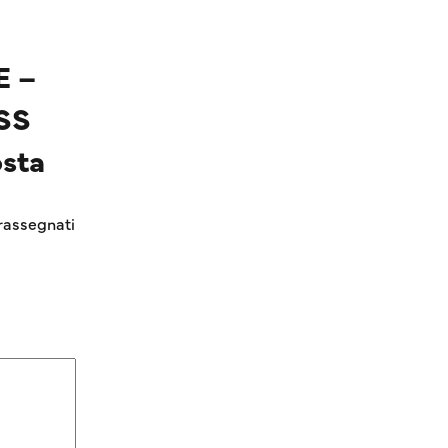
E –
SS
sta
rassegnati