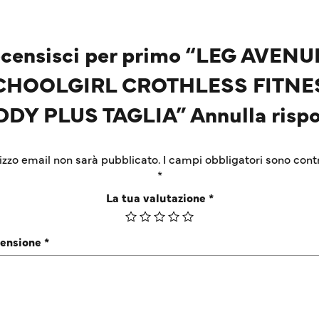
censisci per primo “LEG AVENU
CHOOLGIRL CROTHLESS FITNE
DDY PLUS TAGLIA” Annulla rispo
irizzo email non sarà pubblicato.
I campi obbligatori sono cont
*
La tua valutazione
*
censione
*