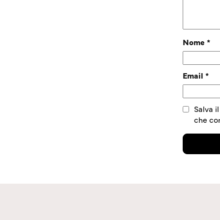
Nome
*
Email
*
Salva i
che c