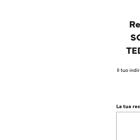
Re
S
TE
Il tuo ind
La tua re