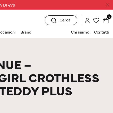
A DI €79
0
Cerca
ccasioni
Brand
Chi siamo
Contatti
NUE –
GIRL CROTHLESS
 TEDDY PLUS