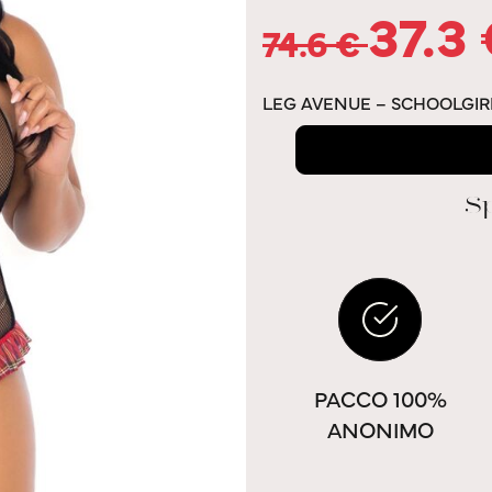
37.3
74.6
€
LEG AVENUE – SCHOOLGIRL
Sp
PACCO 100%
ANONIMO