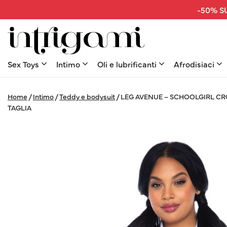
-50% SU
Sex Toys
Intimo
Oli e lubrificanti
Afrodisiaci
Home
/
Intimo
/
Teddy e bodysuit
/
LEG AVENUE – SCHOOLGIRL CR
TAGLIA