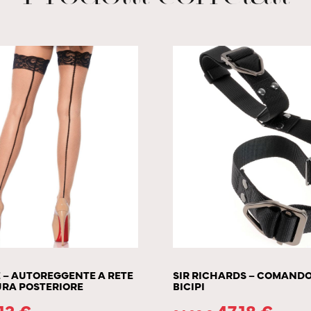
 – AUTOREGGENTE A RETE
SIR RICHARDS – COMAND
URA POSTERIORE
BICIPI
.13
€
47.18
€