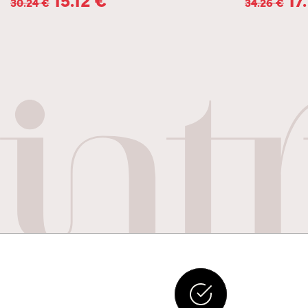
30.24
€
34.26
€