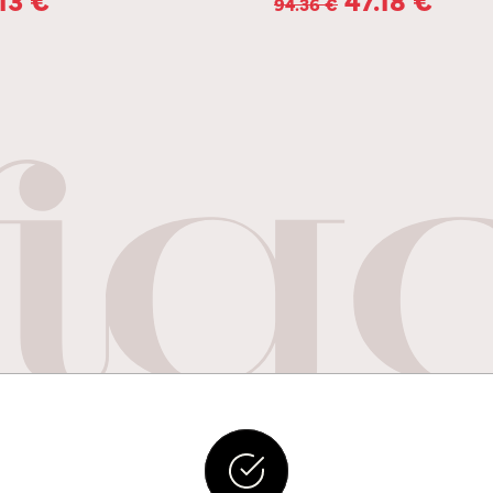
94.36
€