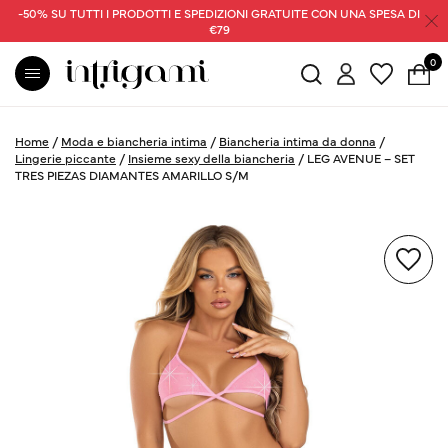
-50% SU TUTTI I PRODOTTI E SPEDIZIONI GRATUITE CON UNA SPESA DI
€79
0
Home
/
Moda e biancheria intima
/
Biancheria intima da donna
/
Lingerie piccante
/
Insieme sexy della biancheria
/
LEG AVENUE – SET
TRES PIEZAS DIAMANTES AMARILLO S/M