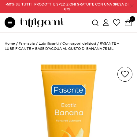
-50% SU TUTTI I PRODOTTI E SPEDIZIONI GRATUITE CON UNA SPESA DI
€79
0
Home
/
Farmacia
/
Lubrificanti
/
Con sapori deliziosi
/
PASANTE –
LUBRIFICANTE A BASE D’ACQUA AL GUSTO DI BANANA 75 ML