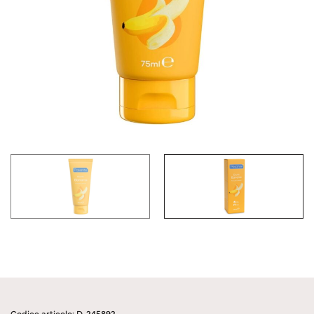
Codice articolo: D-245892