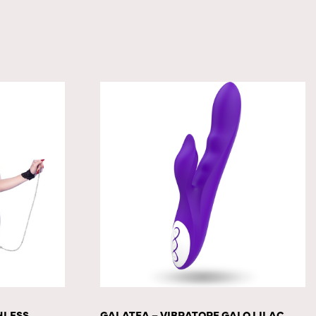
HLESS
GALATEA – VIBRATORE GALO LILAC