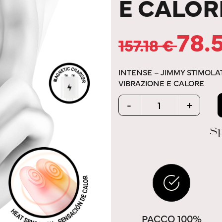
E CALOR
78.
157.18
€
INTENSE – JIMMY STIMOL
VIBRAZIONE E CALORE
Quantity
-
+
Sp
PACCO 100%