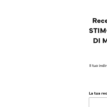
Rece
STIM
DI 
Il tuo ind
La tua re