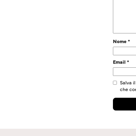
Nome
*
Email
*
Salva i
che c