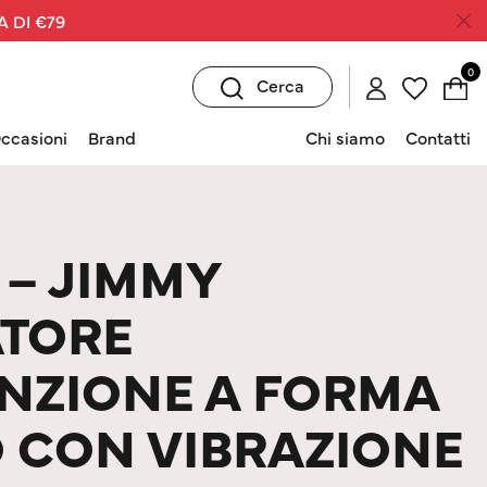
A DI €79
0
Cerca
ccasioni
Brand
Chi siamo
Contatti
 – JIMMY
ATORE
NZIONE A FORMA
 CON VIBRAZIONE