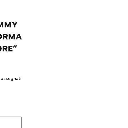
JIMMY
FORMA
ORE”
rassegnati