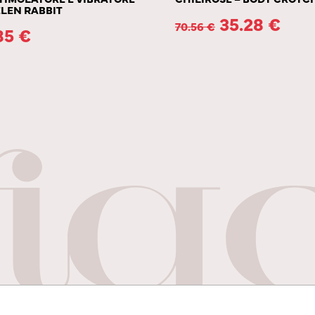
ELEN RABBIT
35.28
€
70.56
€
85
€