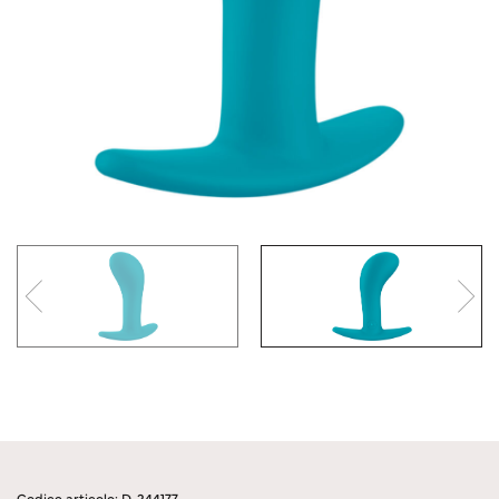
Codice articolo: D-244177