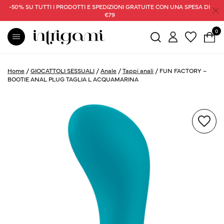
-50% SU TUTTI I PRODOTTI E SPEDIZIONI GRATUITE CON UNA SPESA DI
€79
0
Home
/
GIOCATTOLI SESSUALI
/
Anale
/
Tappi anali
/
FUN FACTORY –
BOOTIE ANAL PLUG TAGLIA L ACQUAMARINA