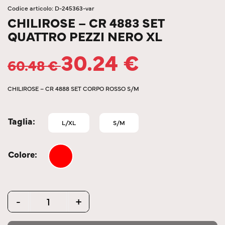
Codice articolo: D-245363-var
CHILIROSE – CR 4883 SET
QUATTRO PEZZI NERO XL
30.24
€
60.48
€
CHILIROSE – CR 4888 SET CORPO ROSSO S/M
Taglia
L/XL
S/M
Colore
Quantity
-
+