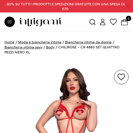
-50% SU TUTTI I PRODOTTI E SPEDIZIONI GRATUITE CON UNA SPESA DI
€79
0
Home
/
Moda e biancheria intima
/
Biancheria intima da donna
/
Biancheria intima sexy
/
Body
/
CHILIROSE – CR 4883 SET QUATTRO
PEZZI NERO XL