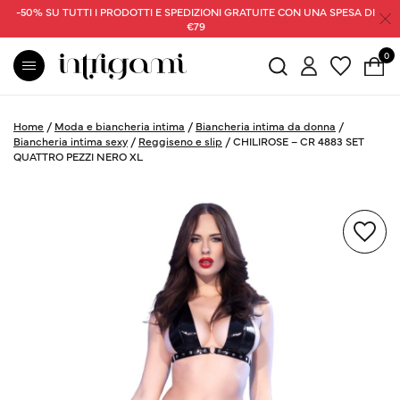
-50% SU TUTTI I PRODOTTI E SPEDIZIONI GRATUITE CON UNA SPESA DI
€79
0
Home
/
Moda e biancheria intima
/
Biancheria intima da donna
/
Biancheria intima sexy
/
Reggiseno e slip
/
CHILIROSE – CR 4883 SET
QUATTRO PEZZI NERO XL