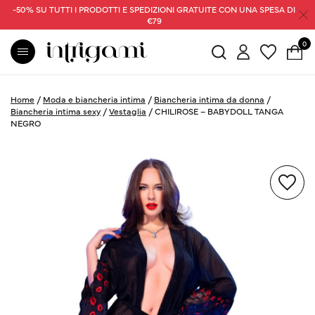
-50% SU TUTTI I PRODOTTI E SPEDIZIONI GRATUITE CON UNA SPESA DI
€79
0
Home
/
Moda e biancheria intima
/
Biancheria intima da donna
/
Biancheria intima sexy
/
Vestaglia
/
CHILIROSE – BABYDOLL TANGA
NEGRO