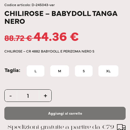
Codice articolo: D-245043-var
CHILIROSE – BABYDOLL TANGA
NERO
44.36
€
88.72
€
CHILIROSE – CR 4882 BABYDOLL E PERIZOMA NERO S
Taglia
L
M
S
XL
Quantity
-
+
Aggiungi al carrello
Spedizioni gratuite a partire da €79