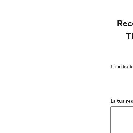
Rec
T
Il tuo ind
La tua re