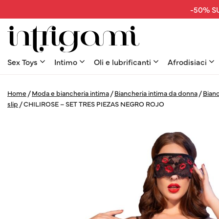
-50% SU
Sex Toys
Intimo
Oli e lubrificanti
Afrodisiaci
Home
/
Moda e biancheria intima
/
Biancheria intima da donna
/
Bianc
slip
/
CHILIROSE – SET TRES PIEZAS NEGRO ROJO