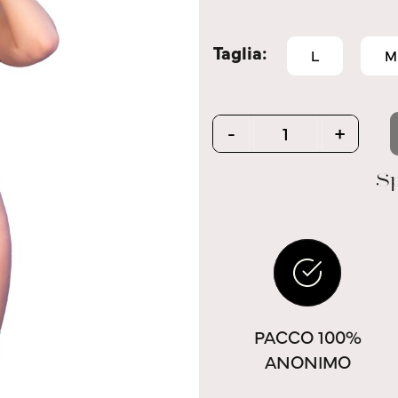
Taglia
L
M
Quantity
-
+
Sp
PACCO 100%
ANONIMO