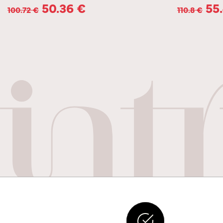
50.36
€
55
100.72
€
110.8
€