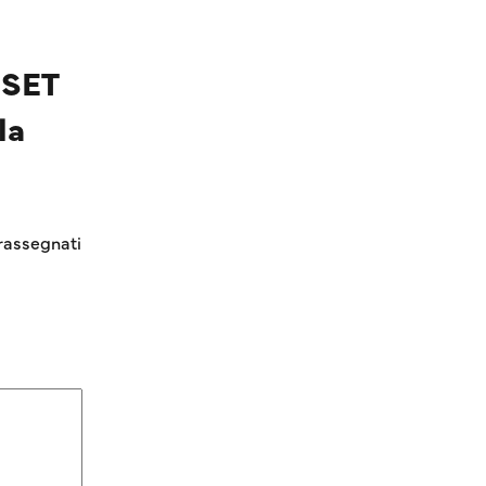
 SET
la
rassegnati