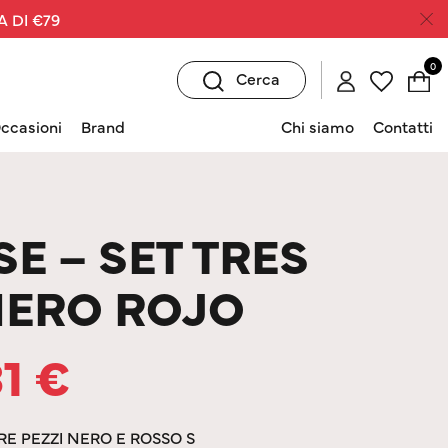
A DI €79
0
Cerca
ccasioni
Brand
Chi siamo
Contatti
E – SET TRES
NERO ROJO
31
€
TRE PEZZI NERO E ROSSO S