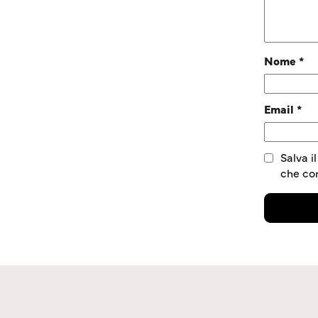
Nome
*
Email
*
Salva i
che c