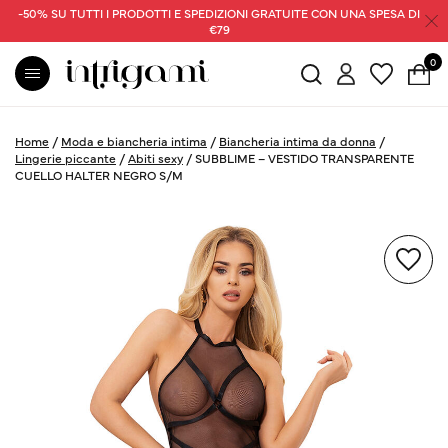
-50% SU TUTTI I PRODOTTI E SPEDIZIONI GRATUITE CON UNA SPESA DI
€79
0
Home
/
Moda e biancheria intima
/
Biancheria intima da donna
/
Lingerie piccante
/
Abiti sexy
/
SUBBLIME – VESTIDO TRANSPARENTE
CUELLO HALTER NEGRO S/M