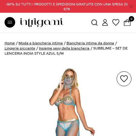
-50% SU TUTTI I PRODOTTI E SPEDIZIONI GRATUITE CON UNA SPESA DI
€79
0
Home
/
Moda e biancheria intima
/
Biancheria intima da donna
/
Lingerie piccante
/
Insieme sexy della biancheria
/
SUBBLIME – SET DE
LENCERIA INDIA STYLE AZUL S/M