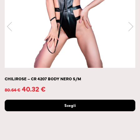
CHILIROSE – CR 4207 BODY NERO S/M
40.32
€
80.64
€
Scegli