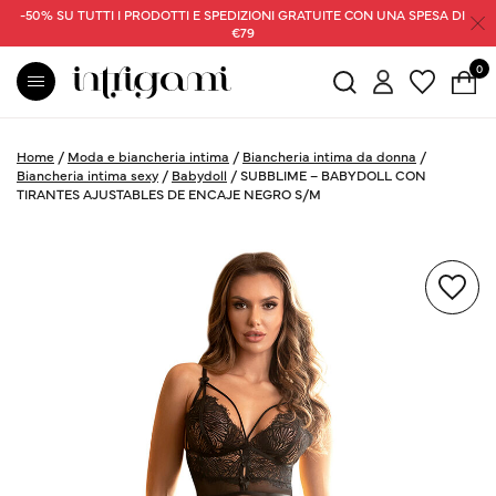
-50% SU TUTTI I PRODOTTI E SPEDIZIONI GRATUITE CON UNA SPESA DI
€79
0
Home
/
Moda e biancheria intima
/
Biancheria intima da donna
/
Biancheria intima sexy
/
Babydoll
/
SUBBLIME – BABYDOLL CON
TIRANTES AJUSTABLES DE ENCAJE NEGRO S/M