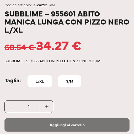
Codice articolo: D-242921-var
SUBBLIME – 955601 ABITO
MANICA LUNGA CON PIZZO NERO
L/XL
34.27
€
68.54
€
SUBBLIME – 957568 ABITO IN PELLE CON ZIP NERO S/M
Taglia
L/XL
S/M
Quantity
-
+
Aggiungi al carrello