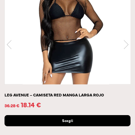
LEG AVENUE – CAMISETA RED MANGA LARGA ROJO
18.14
€
36.28
€
Scegli