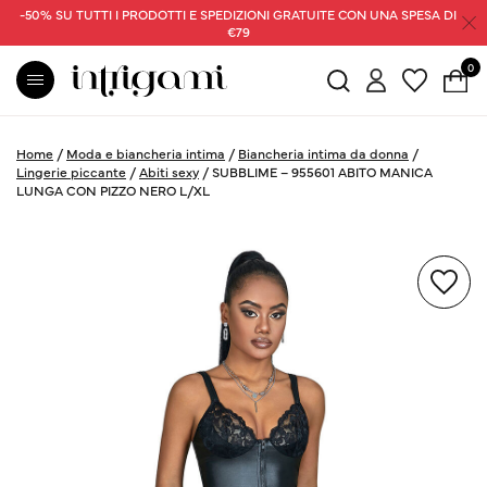
-50% SU TUTTI I PRODOTTI E SPEDIZIONI GRATUITE CON UNA SPESA DI
€79
0
Home
/
Moda e biancheria intima
/
Biancheria intima da donna
/
Lingerie piccante
/
Abiti sexy
/
SUBBLIME – 955601 ABITO MANICA
LUNGA CON PIZZO NERO L/XL