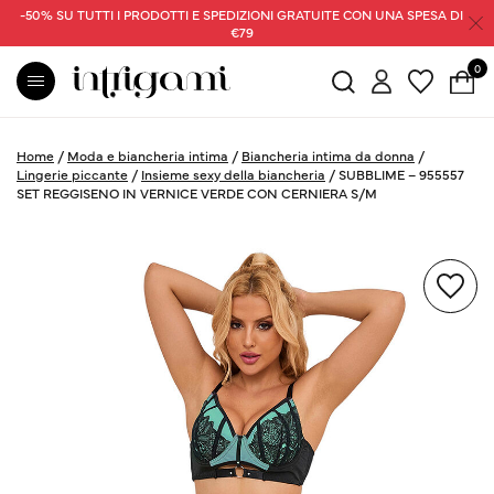
-50% SU TUTTI I PRODOTTI E SPEDIZIONI GRATUITE CON UNA SPESA DI
€79
0
Home
/
Moda e biancheria intima
/
Biancheria intima da donna
/
Lingerie piccante
/
Insieme sexy della biancheria
/
SUBBLIME – 955557
SET REGGISENO IN VERNICE VERDE CON CERNIERA S/M