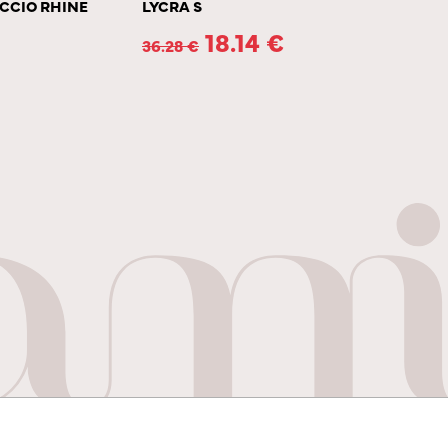
CCIO RHINE
LYCRA S
18.14
€
36.28
€