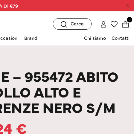
A DI €79
0
Cerca
ccasioni
Brand
Chi siamo
Contatti
E – 955472 ABITO
LLO ALTO E
ENZE NERO S/M
24
€