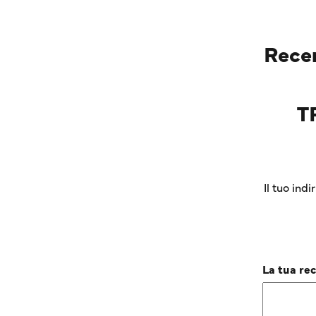
Rece
T
Il tuo ind
La tua re