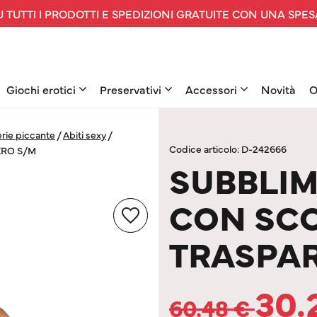
 TUTTI I PRODOTTI E SPEDIZIONI GRATUITE CON UNA SPES
Giochi erotici
Preservativi
Accessori
Novità
O
rie piccante
/
Abiti sexy
/
Codice articolo: D-242666
ERO S/M
SUBBLIM
CON SCO
TRASPAR
30.
60.48
€