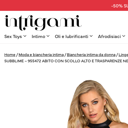
-50% SU
Sex Toys
Intimo
Oli e lubrificanti
Afrodisiaci
Home
/
Moda e biancheria intima
/
Biancheria intima da donna
/
Linge
SUBBLIME – 955472 ABITO CON SCOLLO ALTO E TRASPARENZE N