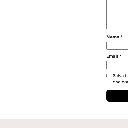
Nome
*
Email
*
Salva i
che c