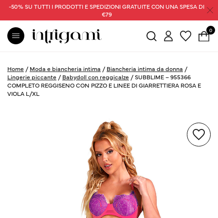
-50% SU TUTTI I PRODOTTI E SPEDIZIONI GRATUITE CON UNA SPESA DI
€79
0
Home
/
Moda e biancheria intima
/
Biancheria intima da donna
/
Lingerie piccante
/
Babydoll con reggicalze
/
SUBBLIME – 955366
COMPLETO REGGISENO CON PIZZO E LINEE DI GIARRETTIERA ROSA E
VIOLA L/XL