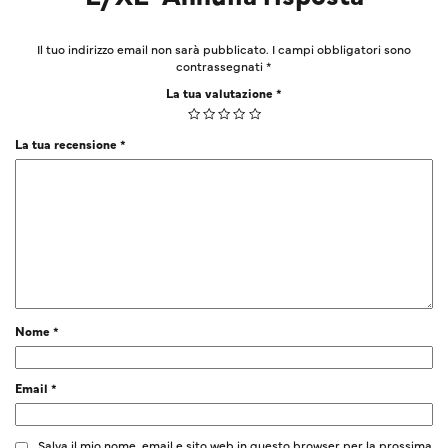
Il tuo indirizzo email non sarà pubblicato.
I campi obbligatori sono
contrassegnati
*
La tua valutazione
*
La tua recensione
*
Nome
*
Email
*
Salva il mio nome, email e sito web in questo browser per la prossima