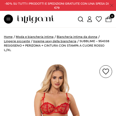
-50% SU TUTTI I PRODOTTI E SPEDIZIONI GRATUITE CON UNA SPESA DI
€79
0
Home
/
Moda e biancheria intima
/
Biancheria intima da donna
/
Lingerie piccante
/
Insieme sexy della biancheria
/
SUBBLIME – 954338
REGGISENO + PERIZOMA + CINTURA CON STAMPA A CUORE ROSSO
L/XL