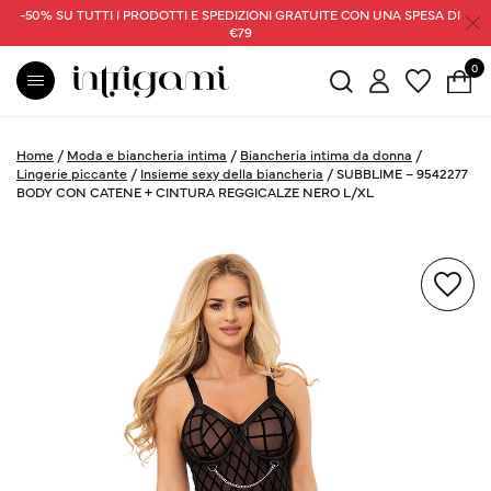
-50% SU TUTTI I PRODOTTI E SPEDIZIONI GRATUITE CON UNA SPESA DI
€79
0
Home
/
Moda e biancheria intima
/
Biancheria intima da donna
/
Lingerie piccante
/
Insieme sexy della biancheria
/
SUBBLIME – 9542277
BODY CON CATENE + CINTURA REGGICALZE NERO L/XL