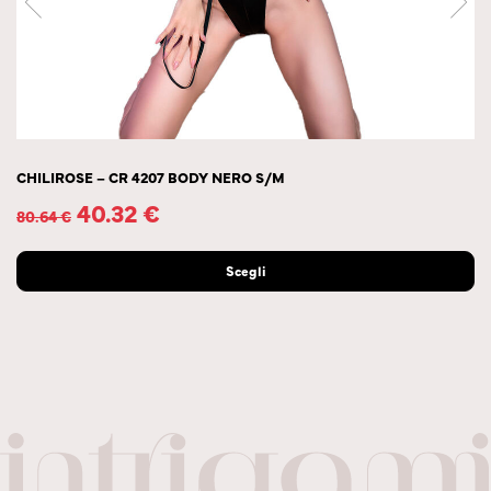
CHILIROSE – CR 4207 BODY NERO S/M
40.32
€
80.64
€
Scegli