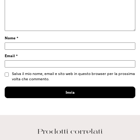
Nome
*
Email
*
Salva il mio nome, email e sito web in questo browser per la prossima
volta che commento.
Prodotti correlati