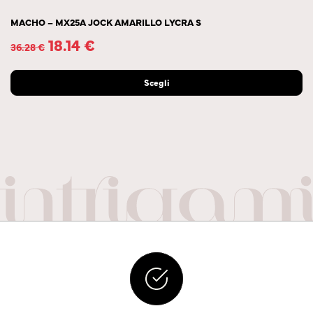
MACHO – MX25A JOCK AMARILLO LYCRA S
18.14
€
36.28
€
Scegli