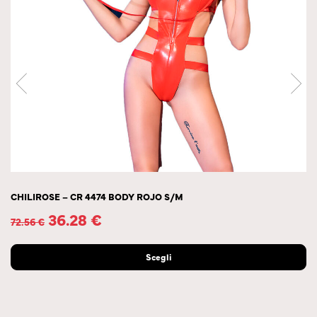
CHILIROSE – CR 4474 BODY ROJO S/M
36.28
€
72.56
€
Scegli