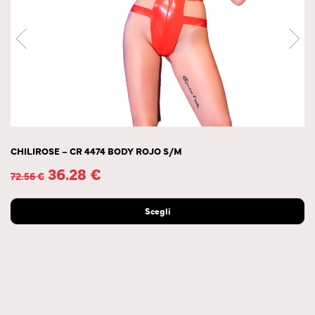
CHILIROSE – CR 4474 BODY ROJO S/M
36.28
€
72.56
€
Scegli