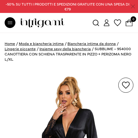
-50% SU TUTTI I PRODOTTI E SPEDIZIONI GRATUITE CON UNA SPESA DI
€79
0
Home
/
Moda e biancheria intima
/
Biancheria intima da donna
/
Lingerie piccante
/
Insieme sexy della biancheria
/
SUBBLIME – 954000
CANOTTIERA CON SCHIENA TRASPARENTE IN PIZZO + PERIZOMA NERO
L/XL