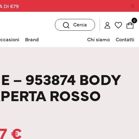
A DI €79
0
Cerca
ccasioni
Brand
Chi siamo
Contatti
E – 953874 BODY
PERTA ROSSO
17
€