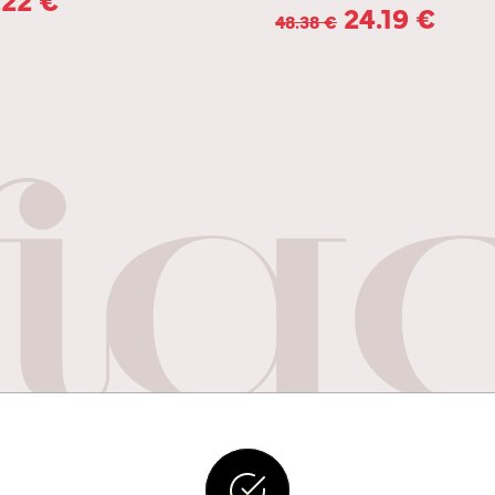
24.19
€
48.38
€