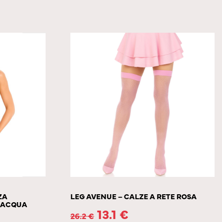
ZA
LEG AVENUE – CALZE A RETE ROSA
LACQUA
13.1
€
26.2
€