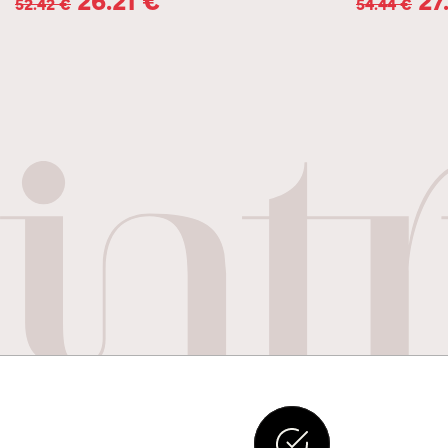
52.42
€
54.44
€