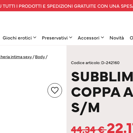
 TUTTI I PRODOTTI E SPEDIZIONI GRATUITE CON UNA SPES
Giochi erotici
Preservativi
Accessori
Novità
O
heria intima sexy
/
Body
/
Codice articolo: D-242160
SUBBLIM
COPPA A
S/M
22.
44.34
€