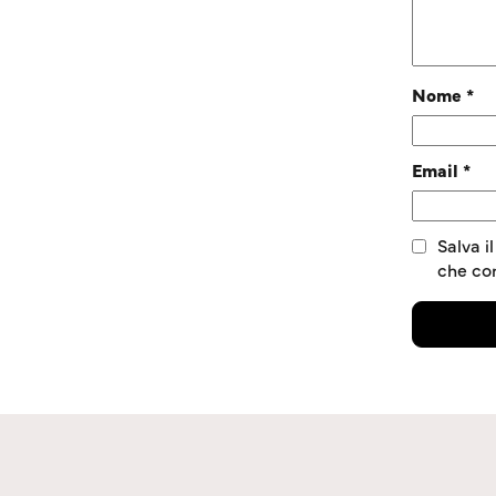
Nome
*
Email
*
Salva i
che c