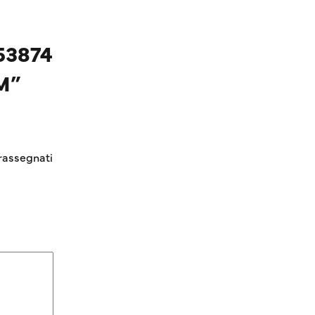
53874
M”
rassegnati