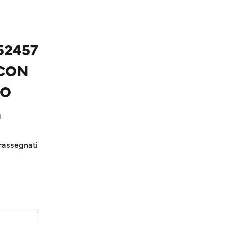
52457
 CON
NO
a
rassegnati