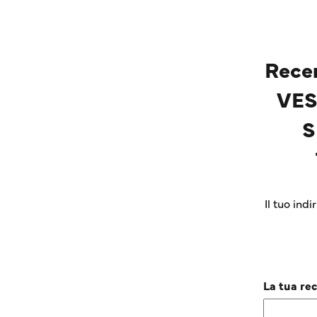
Rece
VES
S
Il tuo ind
La tua re