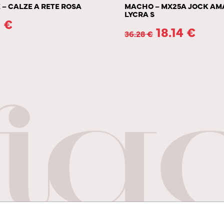
 – CALZE A RETE ROSA
MACHO – MX25A JOCK AM
LYCRA S
1
€
18.14
€
36.28
€