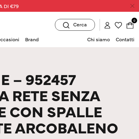
A DI €79
0
Cerca
ccasioni
Brand
Chi siamo
Contatti
E – 952457
 A RETE SENZA
E CON SPALLE
TE ARCOBALENO