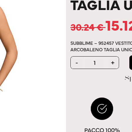
TAGLIA 
15.
30.24
€
SUBBLIME – 952457 VESTI
ARCOBALENO TAGLIA UNI
Quantity
-
+
Sp
PACCO 100%