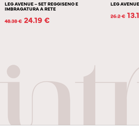
LEG AVENUE – SET REGGISENO E
LEG AVENUE
IMBRAGATURA A RETE
13.
26.2
€
24.19
€
48.38
€