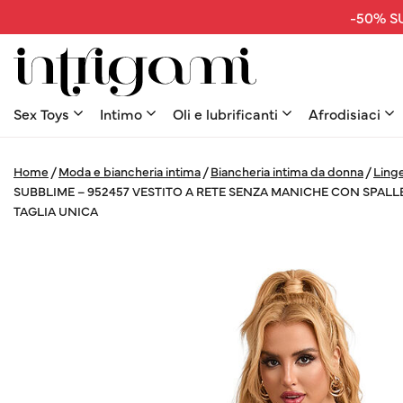
-50% SU
Sex Toys
Intimo
Oli e lubrificanti
Afrodisiaci
Home
/
Moda e biancheria intima
/
Biancheria intima da donna
/
Linge
SUBBLIME – 952457 VESTITO A RETE SENZA MANICHE CON SPA
TAGLIA UNICA