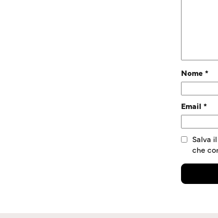
Nome
*
Email
*
Salva i
che c