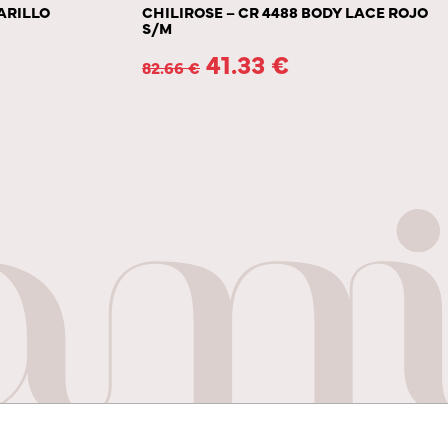
ARILLO
CHILIROSE – CR 4488 BODY LACE ROJO
S/M
41.33
€
82.66
€