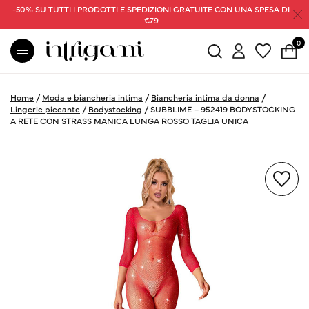
-50% SU TUTTI I PRODOTTI E SPEDIZIONI GRATUITE CON UNA SPESA DI
€79
0
Home
/
Moda e biancheria intima
/
Biancheria intima da donna
/
Lingerie piccante
/
Bodystocking
/
SUBBLIME – 952419 BODYSTOCKING
A RETE CON STRASS MANICA LUNGA ROSSO TAGLIA UNICA