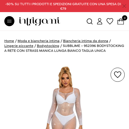
-50% SU TUTTI I PRODOTTI E SPEDIZIONI GRATUITE CON UNA SPESA DI
€79
0
Home
/
Moda e biancheria intima
/
Biancheria intima da donna
/
Lingerie piccante
/
Bodystocking
/
SUBBLIME – 952396 BODYSTOCKING
A RETE CON STRASS MANICA LUNGA BIANCO TAGLIA UNICA