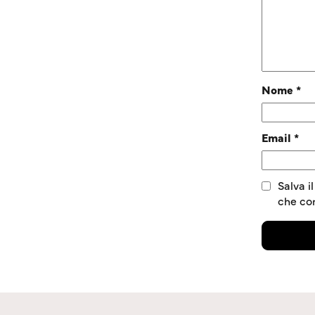
Nome
*
Email
*
Salva i
che c