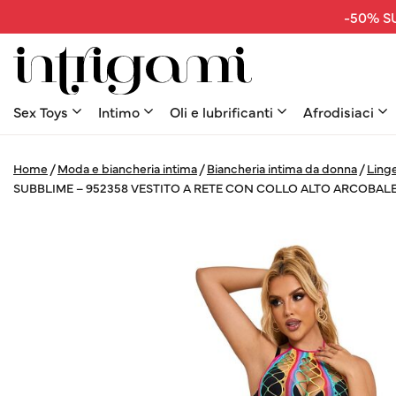
-50% SU
Sex Toys
Intimo
Oli e lubrificanti
Afrodisiaci
Home
/
Moda e biancheria intima
/
Biancheria intima da donna
/
Linge
SUBBLIME – 952358 VESTITO A RETE CON COLLO ALTO ARCOBAL