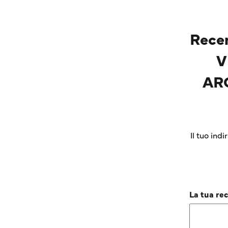
Rece
V
AR
Il tuo ind
La tua re