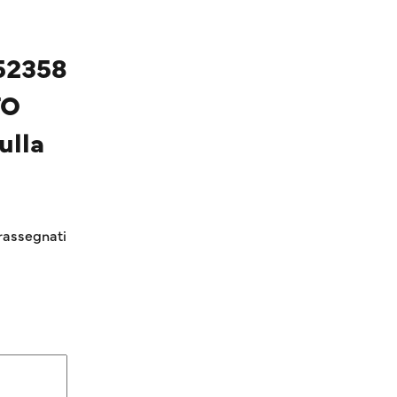
52358
TO
lla
rassegnati