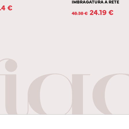
IMBRAGATURA A RETE
.4
€
24.19
€
48.38
€