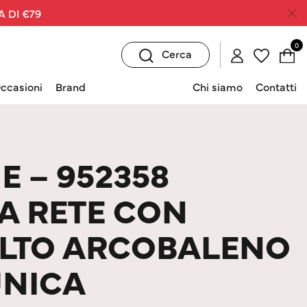
A DI €79
0
Cerca
ccasioni
Brand
Chi siamo
Contatti
E – 952358
 A RETE CON
ALTO ARCOBALENO
UNICA