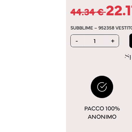
22.
44.34
€
SUBBLIME – 952358 VESTI
Quantity
-
+
Sp
PACCO 100%
ANONIMO