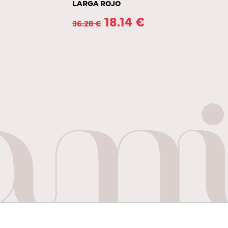
LARGA ROJO
18.14
€
36.28
€