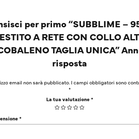
nsisci per primo “SUBBLIME – 9
ESTITO A RETE CON COLLO AL
COBALENO TAGLIA UNICA” Annu
risposta
irizzo email non sarà pubblicato.
I campi obbligatori sono cont
*
La tua valutazione
*
censione
*