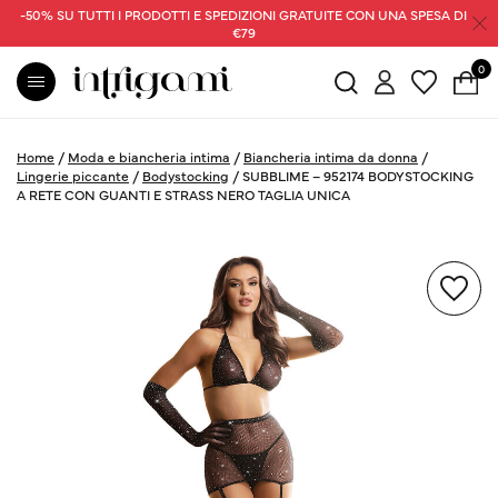
-50% SU TUTTI I PRODOTTI E SPEDIZIONI GRATUITE CON UNA SPESA DI
€79
0
Home
/
Moda e biancheria intima
/
Biancheria intima da donna
/
Lingerie piccante
/
Bodystocking
/
SUBBLIME – 952174 BODYSTOCKING
A RETE CON GUANTI E STRASS NERO TAGLIA UNICA