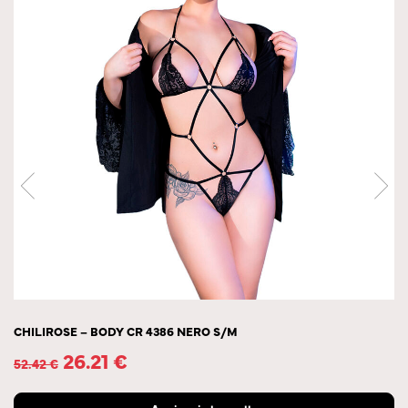
CHILIROSE – BODY CR 4386 NERO S/M
26.21
€
52.42
€