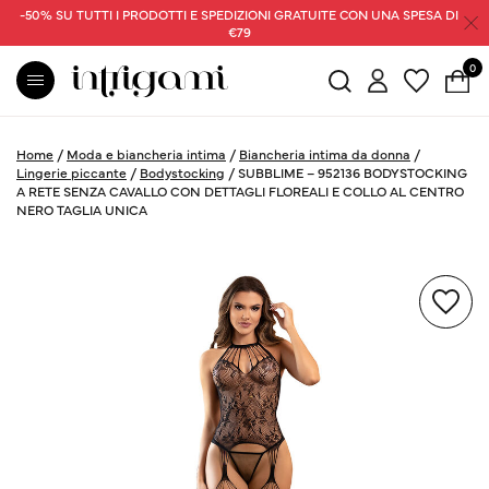
-50% SU TUTTI I PRODOTTI E SPEDIZIONI GRATUITE CON UNA SPESA DI
€79
0
Home
/
Moda e biancheria intima
/
Biancheria intima da donna
/
Lingerie piccante
/
Bodystocking
/
SUBBLIME – 952136 BODYSTOCKING
A RETE SENZA CAVALLO CON DETTAGLI FLOREALI E COLLO AL CENTRO
NERO TAGLIA UNICA