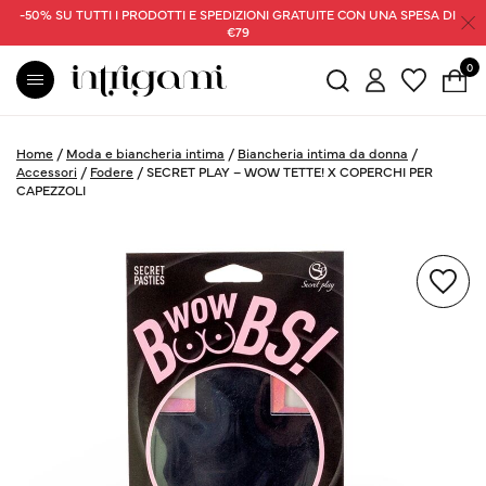
-50% SU TUTTI I PRODOTTI E SPEDIZIONI GRATUITE CON UNA SPESA DI
€79
0
Home
/
Moda e biancheria intima
/
Biancheria intima da donna
/
Accessori
/
Fodere
/
SECRET PLAY – WOW TETTE! X COPERCHI PER
CAPEZZOLI