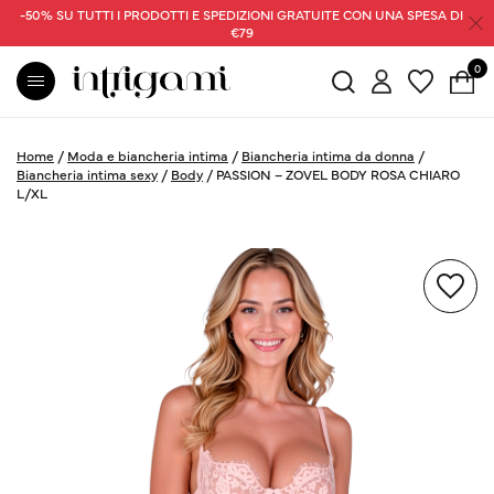
-50% SU TUTTI I PRODOTTI E SPEDIZIONI GRATUITE CON UNA SPESA DI
€79
0
Home
/
Moda e biancheria intima
/
Biancheria intima da donna
/
Biancheria intima sexy
/
Body
/
PASSION – ZOVEL BODY ROSA CHIARO
L/XL