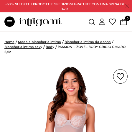
-50% SU TUTTI I PRODOTTI E SPEDIZIONI GRATUITE CON UNA SPESA DI
€79
0
Home
/
Moda e biancheria intima
/
Biancheria intima da donna
/
Biancheria intima sexy
/
Body
/
PASSION – ZOVEL BODY GRIGIO CHIARO
S/M