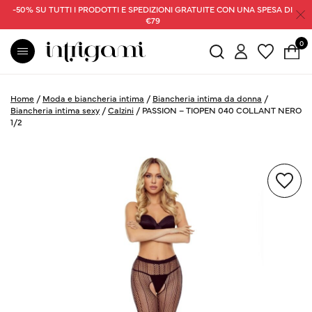
-50% SU TUTTI I PRODOTTI E SPEDIZIONI GRATUITE CON UNA SPESA DI
€79
0
Home
/
Moda e biancheria intima
/
Biancheria intima da donna
/
Biancheria intima sexy
/
Calzini
/
PASSION – TIOPEN 040 COLLANT NERO
1/2