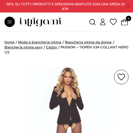
-50% SU TUTTI I PRODOTTI E SPEDIZIONI GRATUITE CON UNA SPESA DI
€79
0
Home
/
Moda e biancheria intima
/
Biancheria intima da donna
/
Biancheria intima sexy
/
Calzini
/
PASSION – TIOPEN 034 COLLANT NERO
1/2