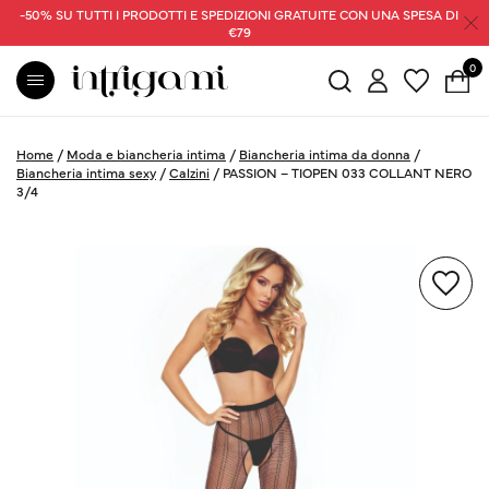
-50% SU TUTTI I PRODOTTI E SPEDIZIONI GRATUITE CON UNA SPESA DI
€79
0
Home
/
Moda e biancheria intima
/
Biancheria intima da donna
/
Biancheria intima sexy
/
Calzini
/
PASSION – TIOPEN 033 COLLANT NERO
3/4