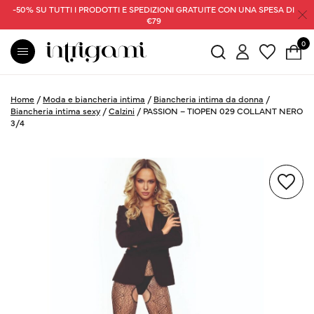
-50% SU TUTTI I PRODOTTI E SPEDIZIONI GRATUITE CON UNA SPESA DI
€79
0
Home
/
Moda e biancheria intima
/
Biancheria intima da donna
/
Biancheria intima sexy
/
Calzini
/
PASSION – TIOPEN 029 COLLANT NERO
3/4