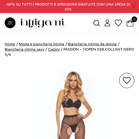
-50% SU TUTTI I PRODOTTI E SPEDIZIONI GRATUITE CON UNA SPESA DI
€79
0
Home
/
Moda e biancheria intima
/
Biancheria intima da donna
/
Biancheria intima sexy
/
Calzini
/
PASSION – TIOPEN 028 COLLANT NERO
3/4