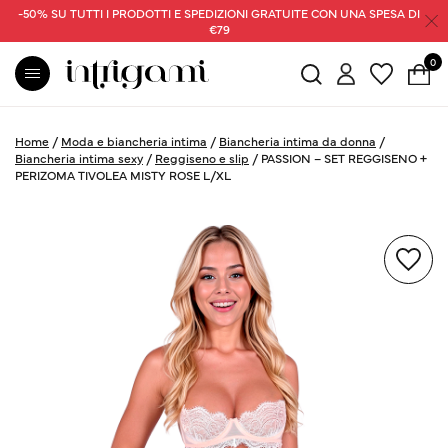
-50% SU TUTTI I PRODOTTI E SPEDIZIONI GRATUITE CON UNA SPESA DI
€79
0
Home
/
Moda e biancheria intima
/
Biancheria intima da donna
/
Biancheria intima sexy
/
Reggiseno e slip
/
PASSION – SET REGGISENO +
PERIZOMA TIVOLEA MISTY ROSE L/XL