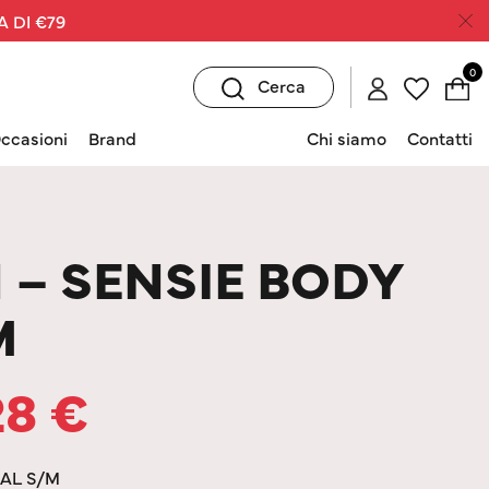
A DI €79
0
Cerca
ccasioni
Brand
Chi siamo
Contatti
 – SENSIE BODY
M
28
€
EAL S/M