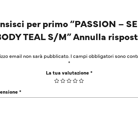
nsisci per primo “PASSION – S
BODY TEAL S/M” Annulla rispost
irizzo email non sarà pubblicato.
I campi obbligatori sono cont
*
La tua valutazione
*
censione
*