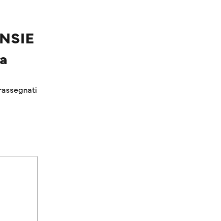
ENSIE
a
rassegnati