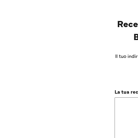
Rece
Il tuo ind
La tua re