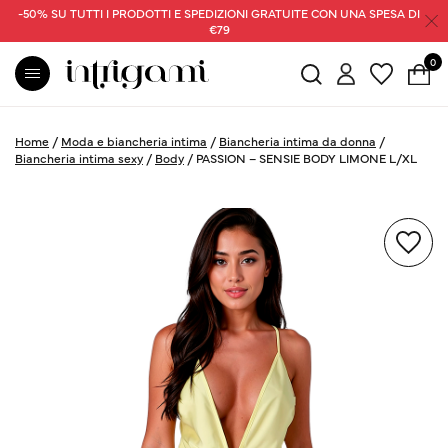
-50% SU TUTTI I PRODOTTI E SPEDIZIONI GRATUITE CON UNA SPESA DI
€79
0
Home
/
Moda e biancheria intima
/
Biancheria intima da donna
/
Biancheria intima sexy
/
Body
/
PASSION – SENSIE BODY LIMONE L/XL