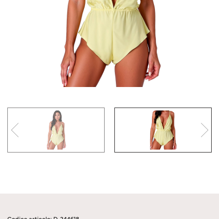
Codice articolo: D-244618